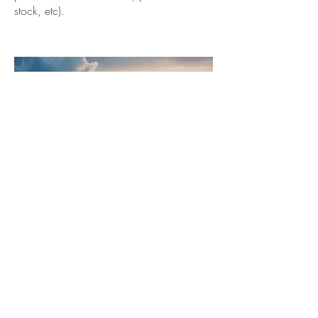
stock, etc).
ADACORE
COL&MACARTHUR
PHACIL